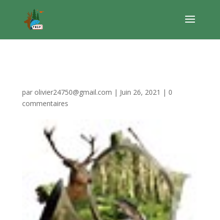
fngp
par
olivier24750@gmail.com
|
Juin 26, 2021
|
0
commentaires