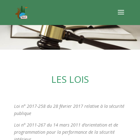
LES LOIS
Loi n° 2017-
258 du 28 février 2017 relative à la sécurité
publique
Loi n° 2011-
267 du 14 mars 2011 d’orientation et de
programmation pour la performance de la sécurité
intérieur