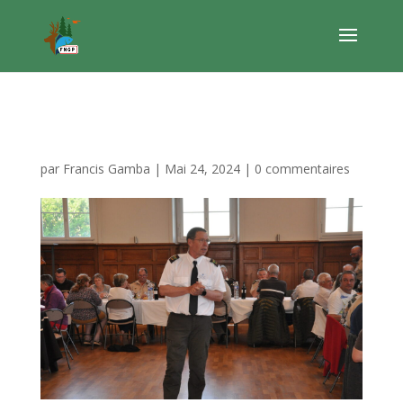
DSC_0155
par
Francis Gamba
|
Mai 24, 2024
|
0 commentaires