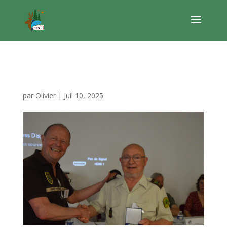
DSC_2576
par
Olivier
|
Juil 10, 2025